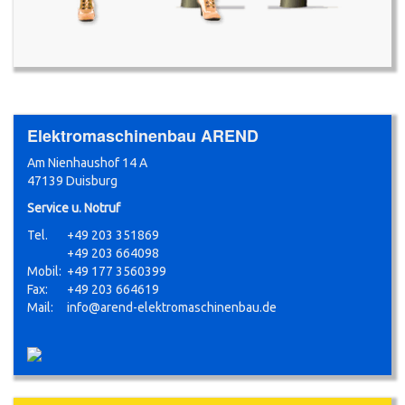
Elektromaschinenbau AREND
Am Nienhaushof 14 A
47139 Duisburg
Service u. Notruf
Tel.
+49 203 351869
+49 203 664098
Mobil:
+49 177 3560399
Fax:
+49 203 664619
Mail:
info@arend-elektromaschinenbau.de