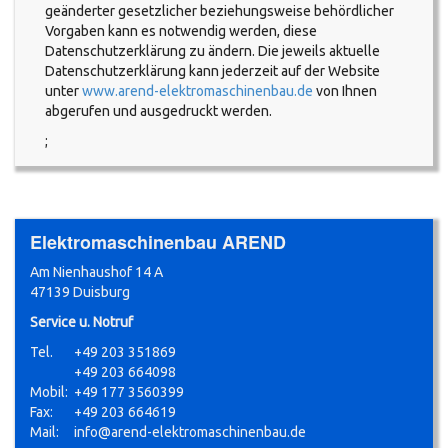
geänderter gesetzlicher beziehungsweise behördlicher
Vorgaben kann es notwendig werden, diese
Datenschutzerklärung zu ändern. Die jeweils aktuelle
Datenschutzerklärung kann jederzeit auf der Website
unter
www.arend-elektromaschinenbau.de
von Ihnen
abgerufen und ausgedruckt werden.
;
Elektromaschinenbau AREND
Am Nienhaushof 14 A
47139 Duisburg
Service u. Notruf
Tel.
+49 203 351869
+49 203 664098
Mobil:
+49 177 3560399
Fax:
+49 203 664619
Mail:
info@arend-elektromaschinenbau.de