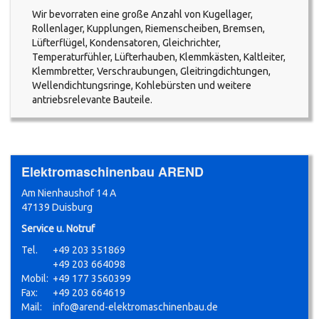
Wir bevorraten eine große Anzahl von Kugellager,
Rollenlager, Kupplungen, Riemenscheiben, Bremsen,
Lüfterflügel, Kondensatoren, Gleichrichter,
Temperaturfühler, Lüfterhauben, Klemmkästen, Kaltleiter,
Klemmbretter, Verschraubungen, Gleitringdichtungen,
Wellendichtungsringe, Kohlebürsten und weitere
antriebsrelevante Bauteile.
Elektromaschinenbau AREND
Am Nienhaushof 14 A
47139 Duisburg
Service u. Notruf
Tel.
+49 203 351869
+49 203 664098
Mobil:
+49 177 3560399
Fax:
+49 203 664619
Mail:
info@arend-elektromaschinenbau.de