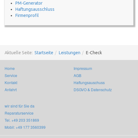
PM-Generator
Haftungsausschluss
Firmenprofil
Aktuelle Seite:
Startseite
Leistungen
E-Check
Home
Impressum
Service
AGB
Kontakt
Haftungsauschuss
Anfahrt
DSGVO & Datenschutz
wir sind für Sie da
Reparaturservice
Tel. +49 203 351869
Mobil: +49 177 3560399