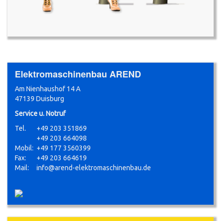
Elektromaschinenbau AREND
Am Nienhaushof 14 A
47139 Duisburg
Service u. Notruf
Tel.
+49 203 351869
+49 203 664098
Mobil:
+49 177 3560399
Fax:
+49 203 664619
Mail:
info@arend-elektromaschinenbau.de